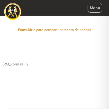
Ir
Menu
para
o
conteúdo
Formulário para compartilhamento de senhas
[RM_Form id='2']