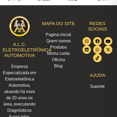
MAPA DO SITE
REDES
SOCIAIS
Pagina inicial
I
L
F
W
T
Y
X
Quem somos
n
i
a
h
i
o
-
A.L.C.
Produtos
s
n
c
a
k
u
t
ELETROELETRÔNICA
t
k
e
t
t
t
w
Minha conta
AUTOMOTIVA
a
e
b
s
o
u
i
Oficina
g
d
o
a
k
b
t
r
i
o
p
e
t
Blog
Empresa
a
n
k
p
e
m
r
Especializada em
AJUDA
Eletroeletrônica
Automotiva,
Suporte
atuando há mais
de 20 anos na
área, executando
Diagnósticos
Avançados,