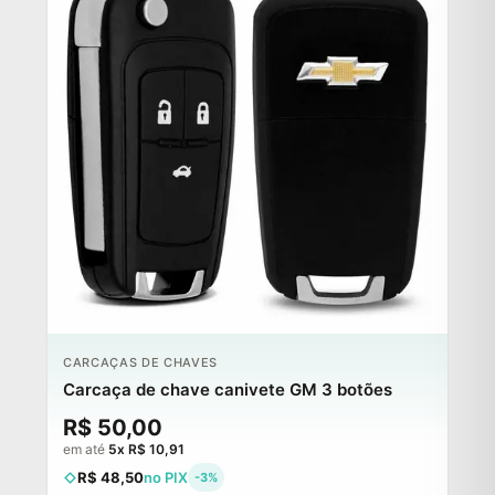
CARCAÇAS DE CHAVES
Carcaça de chave canivete GM 3 botões
R$ 50,00
em até
5x R$ 10,91
R$ 48,50
no PIX
-3%