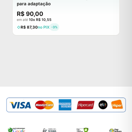
para adaptação
R$ 90,00
em até
10x R$ 10,55
R$ 87,30
no PIX
-3%