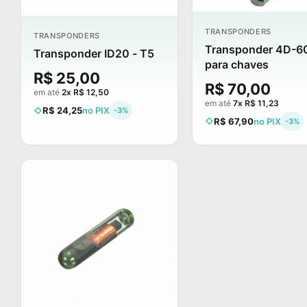
TRANSPONDERS
TRANSPONDERS
Transponder 4D-6
Transponder ID20 - T5
para chaves
R$ 25,00
R$ 70,00
em até
2x R$ 12,50
em até
7x R$ 11,23
R$ 24,25
no PIX
-3%
R$ 67,90
no PIX
-3%