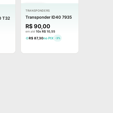
ESGOTADO
TRANSPONDERS
Transponder ID40 7935
0 T32
R$ 90,00
em até
10x R$ 10,55
R$ 87,30
no PIX
-3%