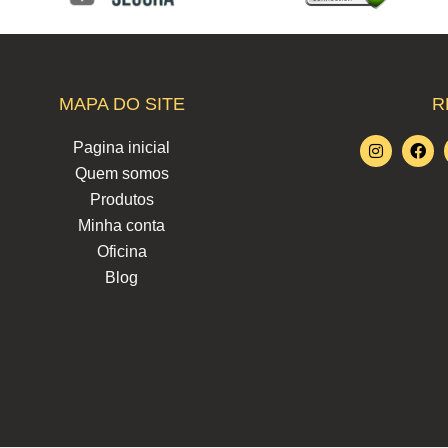
MAPA DO SITE
R
I
F
Pagina inicial
n
a
Quem somos
s
c
t
e
Produtos
a
b
g
o
Minha conta
r
o
Oficina
a
k
m
Blog