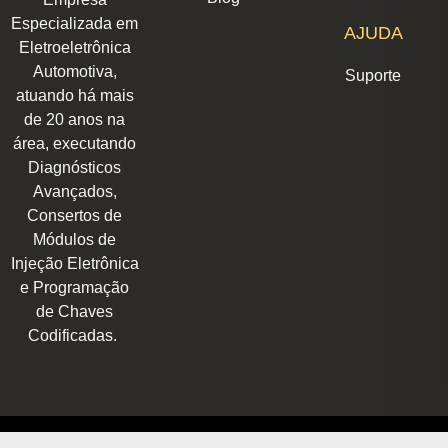
a
n
k
p
e
m
r
Especializada em
AJUDA
Eletroeletrônica
Automotiva,
Suporte
atuando há mais
de 20 anos na
área, executando
Diagnósticos
Avançados,
Consertos de
Módulos de
Injeção Eletrônica
e Programação
de Chaves
Codificadas.