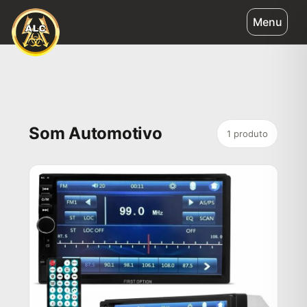
Ir
Menu
para
o
conteúdo
Som Automotivo
1 produto