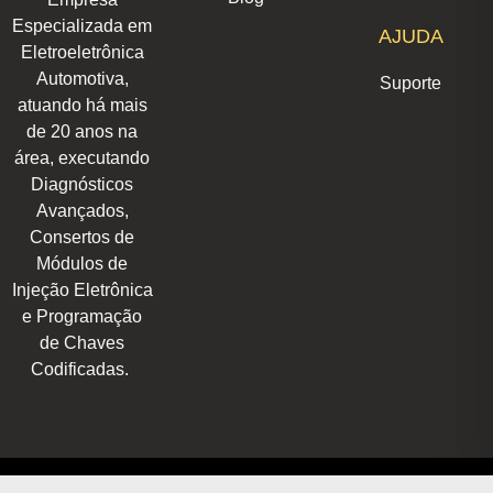
a
n
k
p
e
m
r
Especializada em
AJUDA
Eletroeletrônica
Automotiva,
Suporte
atuando há mais
de 20 anos na
área, executando
Diagnósticos
Avançados,
Consertos de
Módulos de
Injeção Eletrônica
e Programação
de Chaves
Codificadas.