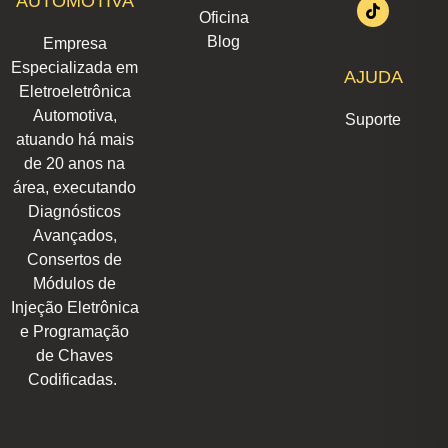
AUTOMOTIVA
a
e
b
s
o
u
i
Oficina
g
d
o
a
k
b
t
r
i
o
p
e
t
Blog
Empresa
a
n
k
p
e
m
r
Especializada em
AJUDA
Eletroeletrônica
Automotiva,
Suporte
atuando há mais
de 20 anos na
área, executando
Diagnósticos
Avançados,
Consertos de
Módulos de
Injeção Eletrônica
e Programação
de Chaves
Codificadas.