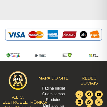
MAPA DO SITE
REDES
SOCIAIS
Pagina inicial
I
L
F
W
T
Y
X
Quem somos
n
i
a
h
i
o
-
A.L.C.
Produtos
s
n
c
a
k
u
t
ELETROELETRÔNICA
t
k
e
t
t
t
w
Minha conta