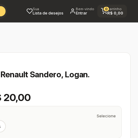
Sua
Bem-vindo
0
Carrinho
Lista de desejos
Entrar
R$
0,00
Renault Sandero, Logan.
$ 20,00
Selecione
s