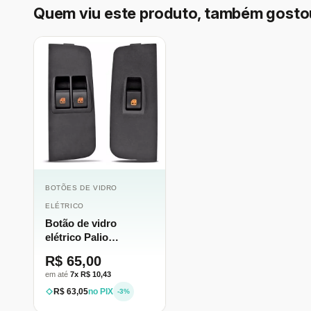
Quem viu este produto, também gosto
BOTÕES DE VIDRO
ELÉTRICO
Botão de vidro
elétrico Palio
moderno
R$ 65,00
em até
7x R$ 10,43
R$ 63,05
no PIX
-3%