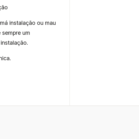
ção
 má instalação ou mau
re sempre um
instalação.
nica.