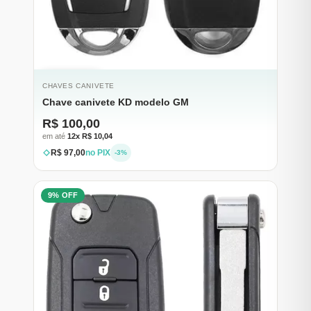
ESGOTADO
CHAVES CANIVETE
Chave canivete KD modelo GM
R$ 100,00
em até
12x R$ 10,04
R$ 97,00
no PIX
-3%
9% OFF