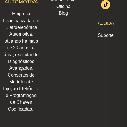
AUTOMOTIVA
a
e
b
s
o
u
i
Oficina
g
d
o
a
k
b
t
r
i
o
p
e
t
Blog
Empresa
a
n
k
p
e
m
r
Especializada em
AJUDA
Eletroeletrônica
Automotiva,
Suporte
atuando há mais
de 20 anos na
área, executando
Diagnósticos
Avançados,
Consertos de
Módulos de
Injeção Eletrônica
e Programação
de Chaves
Codificadas.