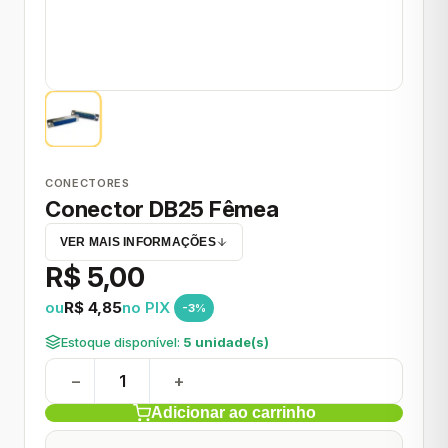
CONECTORES
Conector DB25 Fêmea
VER MAIS INFORMAÇÕES
R$ 5,00
ou
R$ 4,85
no PIX
-3%
Estoque disponível:
5 unidade(s)
−
+
Adicionar ao carrinho