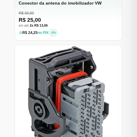
Conector da antena do imobilizador VW
R$ 30,00
R$ 25,00
em até
2x R$ 13,06
R$ 24,25
no PIX
-3%