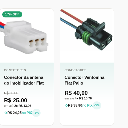
17% OFF
CONECTORES
CONECTORES
Conector da antena
Conector Ventoinha
do imobilizador Fiat
Fiat Palio
R$ 40,00
R$ 30,00
em até
4x R$ 10,76
R$ 25,00
R$ 38,80
no PIX
-3%
em até
2x R$ 13,06
R$ 24,25
no PIX
-3%