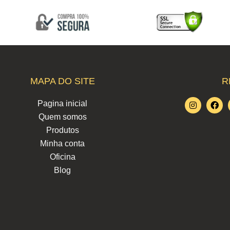
MAPA DO SITE
R
I
F
Pagina inicial
n
a
Quem somos
s
c
t
e
Produtos
a
b
g
o
Minha conta
r
o
Oficina
a
k
m
Blog