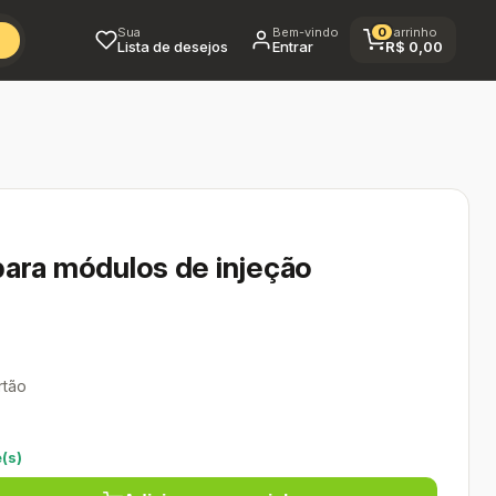
Sua
Bem-vindo
0
Carrinho
Lista de desejos
Entrar
R$
0,00
para módulos de injeção
rtão
(s)