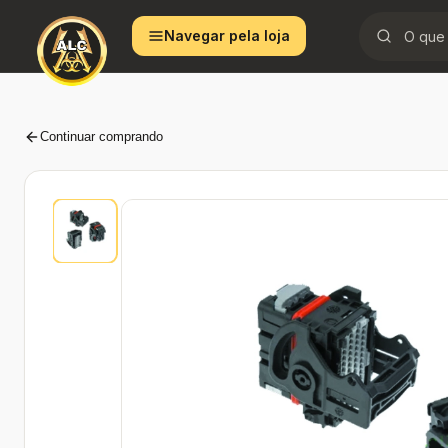
Ir
Navegar pela loja
para
o
conteúdo
Continuar comprando