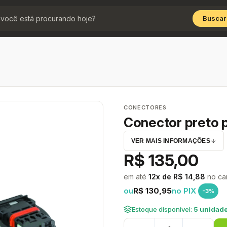
Buscar
CONECTORES
Conector preto 
VER MAIS INFORMAÇÕES
R$ 135,00
em até
12x de R$ 14,88
no ca
ou
R$ 130,95
no PIX
-3%
Estoque disponível:
5 unidade