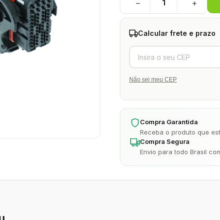
−
+
Calcular frete e prazo
Não sei meu CEP
Compra Garantida
Receba o produto que est
Compra Segura
Envio para todo Brasil co
u