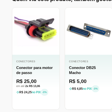
CONECTORES
CONECTORES
Conector para motor
Conector DB25
de passo
Macho
R$ 25,00
R$ 5,00
em até
2x R$ 13,06
R$ 4,85
no PIX
-3%
R$ 24,25
no PIX
-3%