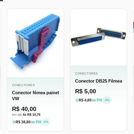
CONECTORES
Conector DB25 Fêmea
CONECTORES
R$ 5,00
Conector fêmea painel
VW
R$ 4,85
no PIX
-3%
R$ 40,00
em até
4x R$ 10,76
R$ 38,80
no PIX
-3%