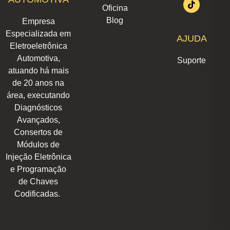
Oficina
g
d
o
a
k
b
t
r
i
o
p
e
t
Blog
Empresa
a
n
k
p
e
m
r
Especializada em
AJUDA
Eletroeletrônica
Automotiva,
Suporte
atuando há mais
de 20 anos na
área, executando
Diagnósticos
Avançados,
Consertos de
Módulos de
Injeção Eletrônica
e Programação
de Chaves
Codificadas.