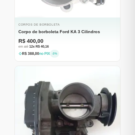
ESGOTADO
CORPOS DE BORBOLETA
Corpo de borboleta Ford KA 3 Cilindros
R$ 400,00
em até
12x R$ 40,16
R$ 388,00
no PIX
-3%