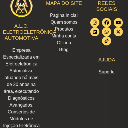
MAPA DO SITE
REDES
SOCIAIS
Pagina inicial
I
L
F
W
T
Y
X
Quem somos
n
i
a
h
i
o
-
A.L.C.
Produtos
s
n
c
a
k
u
t
ELETROELETRÔNICA
t
k
e
t
t
t
w
Minha conta
AUTOMOTIVA
a
e
b
s
o
u
i
Oficina
g
d
o
a
k
b
t
r
i
o
p
e
t
Blog
Empresa
a
n
k
p
e
m
r
Especializada em
AJUDA
Eletroeletrônica
Automotiva,
Suporte
atuando há mais
de 20 anos na
área, executando
Diagnósticos
Avançados,
Consertos de
Módulos de
Injeção Eletrônica