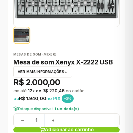
MESAS DE SOM (MIXER)
Mesa de som Xenyx X-2222 USB
VER MAIS INFORMAÇÕES
R$ 2.000,00
em até
12x de R$ 220,46
no cartão
ou
R$ 1.940,00
no PIX
-3%
Estoque disponível:
1 unidade(s)
−
+
Adicionar ao carrinho