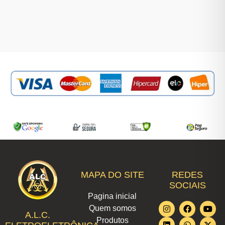
MAPA DO SITE
REDES
SOCIAIS
Pagina inicial
I
L
F
W
T
Y
X
Quem somos
n
i
a
h
i
o
-
A.L.C.
Produtos
s
n
c
a
k
u
t