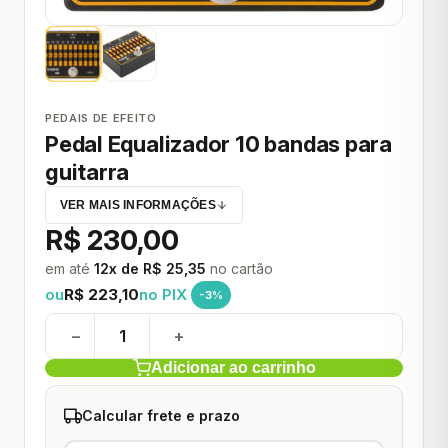
PEDAIS DE EFEITO
Pedal Equalizador 10 bandas para
guitarra
VER MAIS INFORMAÇÕES
R$ 230,00
em até
12x de R$ 25,35
no cartão
ou
R$ 223,10
no PIX
-3%
−
+
Adicionar ao carrinho
Calcular frete e prazo