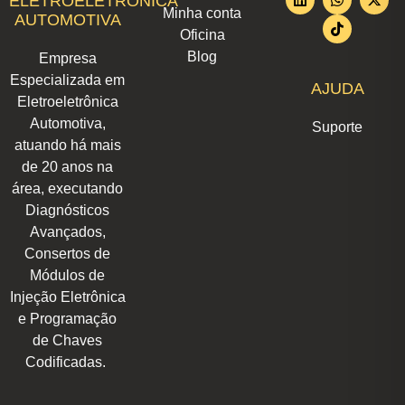
ELETROELETRÔNICA
t
k
e
t
t
t
w
Minha conta
AUTOMOTIVA
a
e
b
s
o
u
i
Oficina
g
d
o
a
k
b
t
r
i
o
p
e
t
Blog
Empresa
a
n
k
p
e
m
r
Especializada em
AJUDA
Eletroeletrônica
Automotiva,
Suporte
atuando há mais
de 20 anos na
área, executando
Diagnósticos
Avançados,
Consertos de
Módulos de
Injeção Eletrônica
e Programação
de Chaves
Codificadas.