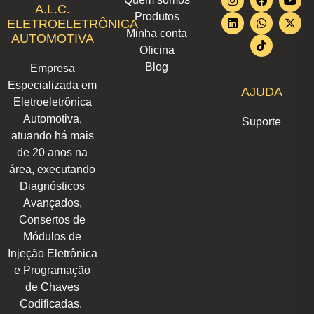
n
i
a
h
i
o
-
A.L.C.
Produtos
s
n
c
a
k
u
t
ELETROELETRÔNICA
t
k
e
t
t
t
w
Minha conta
AUTOMOTIVA
a
e
b
s
o
u
i
Oficina
g
d
o
a
k
b
t
r
i
o
p
e
t
Blog
Empresa
a
n
k
p
e
m
r
Especializada em
AJUDA
Eletroeletrônica
Automotiva,
Suporte
atuando há mais
de 20 anos na
área, executando
Diagnósticos
Avançados,
Consertos de
Módulos de
Injeção Eletrônica
e Programação
de Chaves
Codificadas.