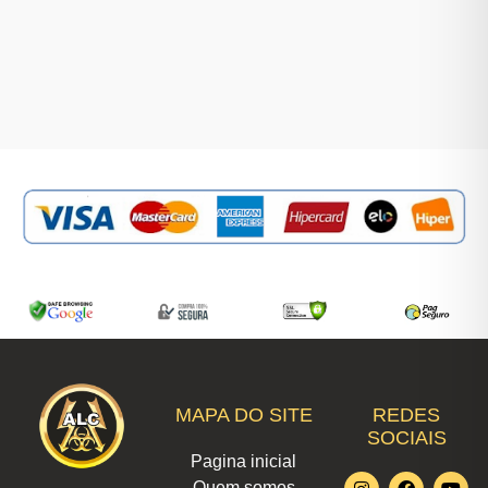
MAPA DO SITE
REDES
SOCIAIS
Pagina inicial
I
L
F
W
T
Y
X
Quem somos