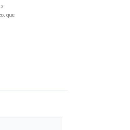
as
co, que