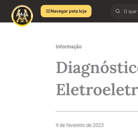
Ir
Navegar pela loja
para
o
conteúdo
Informação
Diagnósti
Eletroelet
9 de fevereiro de 2023