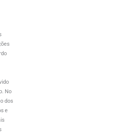
s
ções
rdo
vido
o. No
ão dos
os e
is
s