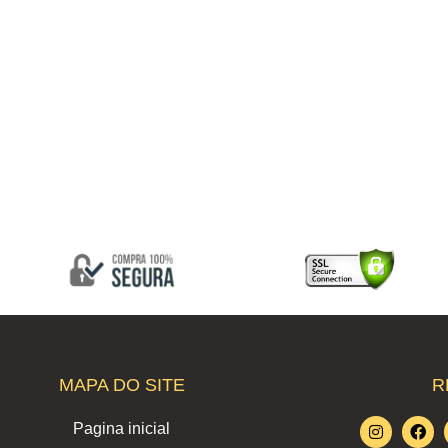
MAPA DO SITE
R
I
F
Pagina inicial
n
a