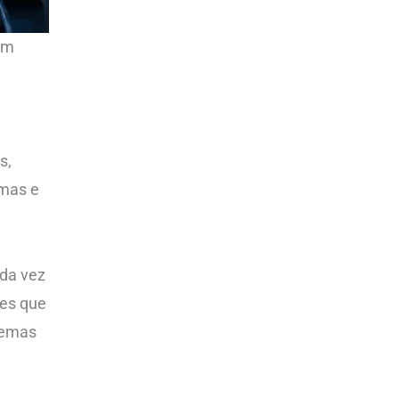
um
s,
emas e
ada vez
tes que
blemas