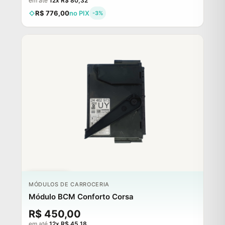
em até
12x R$ 80,32
R$ 776,00
no PIX
-3%
ESGOTADO
MÓDULOS DE CARROCERIA
Módulo BCM Conforto Corsa
R$ 450,00
em até
12x R$ 45,18