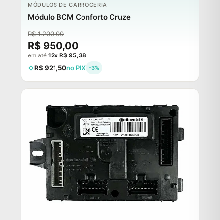
ESGOTADO
MÓDULOS DE CARROCERIA
Módulo BCM Conforto Cruze
R$ 1.200,00
R$ 950,00
em até
12x R$ 95,38
R$ 921,50
no PIX
-3%