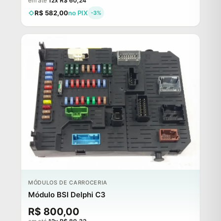
em até
12x R$ 60,24
R$ 582,00
no PIX
-3%
MÓDULOS DE CARROCERIA
Módulo BSI Delphi C3
R$ 800,00