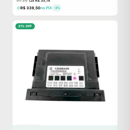
em até
12x R$ 35,14
R$ 339,50
no PIX
-3%
21% OFF