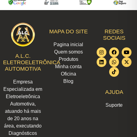
MAPA DO SITE
REDES
SOCIAIS
Pagina inicial
I
L
F
W
T
Y
X
Quem somos
n
i
a
h
i
o
-
A.L.C.
Produtos
s
n
c
a
k
u
t
ELETROELETRÔNICA
t
k
e
t
t
t
w
Minha conta
AUTOMOTIVA
a
e
b
s
o
u
i
Oficina
g
d
o
a
k
b
t
r
i
o
p
e
t
Blog
Empresa
a
n
k
p
e
m
r
Especializada em
AJUDA
Eletroeletrônica
Automotiva,
Suporte
atuando há mais
de 20 anos na
área, executando
Diagnósticos