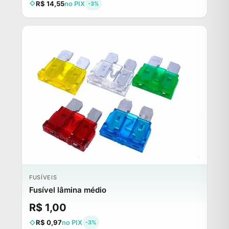
R$ 14,55
no PIX
-3%
FUSÍVEIS
Fusível lâmina médio
R$ 1,00
R$ 0,97
no PIX
-3%