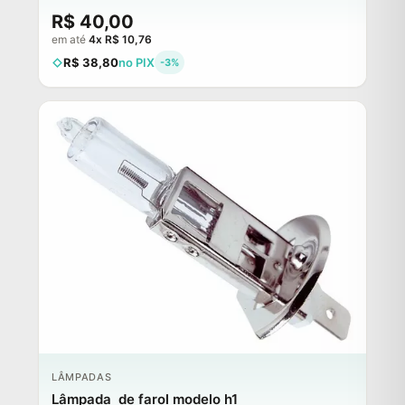
R$ 40,00
em até
4x R$ 10,76
R$ 38,80
no PIX
-3%
LÂMPADAS
Lâmpada de farol modelo h1