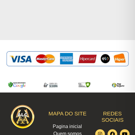
MAPA DO SITE
REDES
SOCIAIS
Pagina inicial
I
L
F
W
T
Y
X
Quem somos