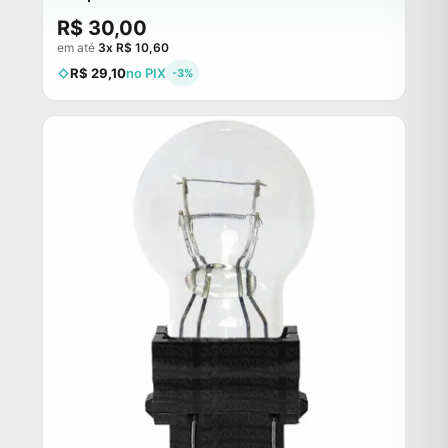
R$ 30,00
em até
3x R$ 10,60
R$ 29,10
no PIX
-3%