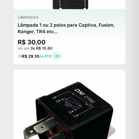
LÂMPADAS
Lâmpada 1 ou 2 polos para Captiva, Fusion,
Ranger, TR4 etc...
R$ 30,00
em até
3x R$ 10,60
R$ 29,10
no PIX
-3%