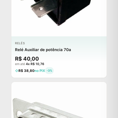
RELÉS
Relé Auxiliar de potência 70a
R$ 40,00
em até
4x R$ 10,76
R$ 38,80
no PIX
-3%