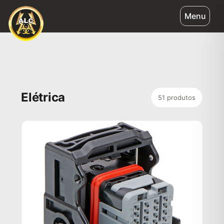
Ir
Menu
para
o
conteúdo
Elétrica
51 produtos