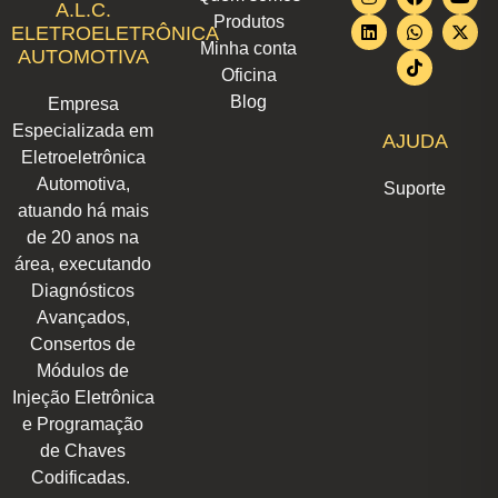
n
i
a
h
i
o
-
A.L.C.
Produtos
s
n
c
a
k
u
t
ELETROELETRÔNICA
t
k
e
t
t
t
w
Minha conta
AUTOMOTIVA
a
e
b
s
o
u
i
Oficina
g
d
o
a
k
b
t
r
i
o
p
e
t
Blog
Empresa
a
n
k
p
e
m
r
Especializada em
AJUDA
Eletroeletrônica
Automotiva,
Suporte
atuando há mais
de 20 anos na
área, executando
Diagnósticos
Avançados,
Consertos de
Módulos de
Injeção Eletrônica
e Programação
de Chaves
Codificadas.