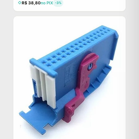
R$ 38,80
no PIX
-3%