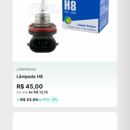
LÂMPADAS
Lâmpada H8
R$ 45,00
em até
4x R$ 12,10
R$ 43,65
no PIX
-3%