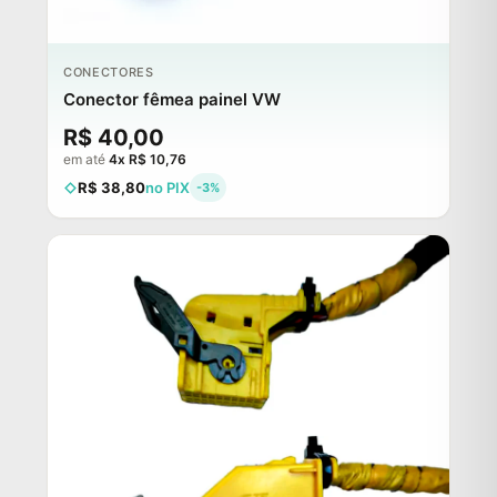
CONECTORES
Conector fêmea painel VW
R$ 40,00
em até
4x R$ 10,76
R$ 38,80
no PIX
-3%