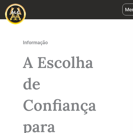
Ir
Me
para
o
conteúdo
Informação
A Escolha
de
Confiança
para