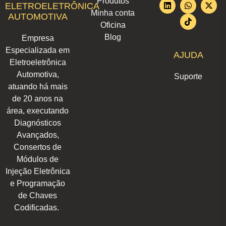
Produtos
s
n
c
a
k
u
t
ELETROELETRÔNICA
t
k
e
t
t
t
w
Minha conta
AUTOMOTIVA
a
e
b
s
o
u
i
Oficina
g
d
o
a
k
b
t
r
i
o
p
e
t
Blog
Empresa
a
n
k
p
e
m
r
Especializada em
AJUDA
Eletroeletrônica
Automotiva,
Suporte
atuando há mais
de 20 anos na
área, executando
Diagnósticos
Avançados,
Consertos de
Módulos de
Injeção Eletrônica
e Programação
de Chaves
Codificadas.