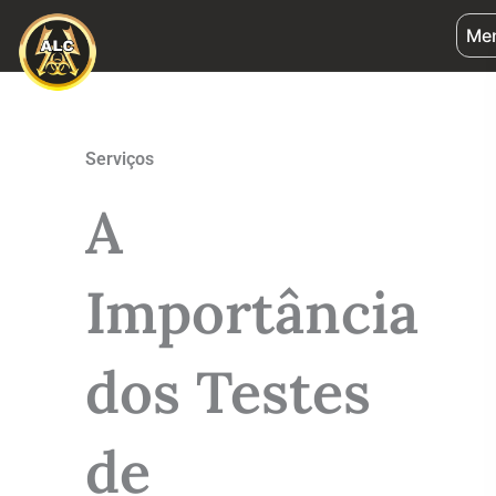
Ir
Me
para
o
conteúdo
Serviços
A
Importância
dos Testes
de