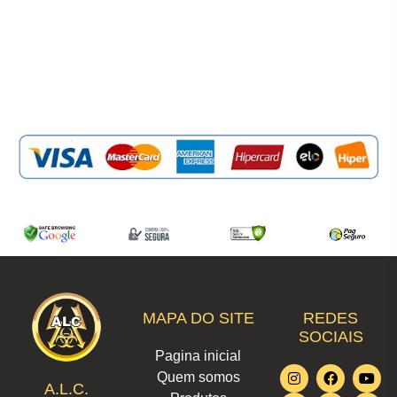
MAPA DO SITE
REDES
SOCIAIS
Pagina inicial
I
L
F
W
T
Y
X
Quem somos
n
i
a
h
i
o
-
A.L.C.