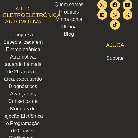
I
L
F
W
T
Y
X
Quem somos
n
i
a
h
i
o
-
A.L.C.
Produtos
s
n
c
a
k
u
t
ELETROELETRÔNICA
t
k
e
t
t
t
w
Minha conta
AUTOMOTIVA
a
e
b
s
o
u
i
Oficina
g
d
o
a
k
b
t
r
i
o
p
e
t
Blog
Empresa
a
n
k
p
e
m
r
Especializada em
AJUDA
Eletroeletrônica
Automotiva,
Suporte
atuando há mais
de 20 anos na
área, executando
Diagnósticos
Avançados,
Consertos de
Módulos de
Injeção Eletrônica
e Programação
de Chaves