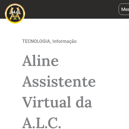
Ir
Me
para
o
conteúdo
TECNOLOGIA
,
Informação
Aline
Assistente
Virtual da
A.L.C.