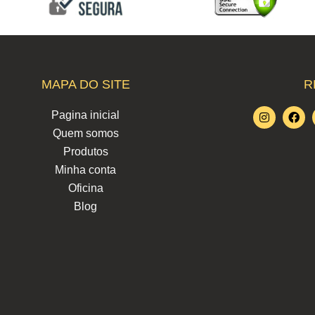
MAPA DO SITE
R
I
F
Pagina inicial
n
a
Quem somos
s
c
t
e
Produtos
a
b
g
o
Minha conta
r
o
Oficina
a
k
m
Blog