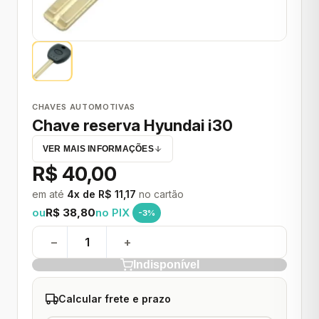
CHAVES AUTOMOTIVAS
Chave reserva Hyundai i30
VER MAIS INFORMAÇÕES
R$ 40,00
em até
4x de R$ 11,17
no cartão
ou
R$ 38,80
no PIX
-3%
−
+
Indisponível
Calcular frete e prazo