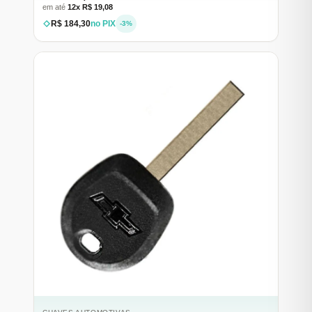
em até
12x R$ 19,08
R$ 184,30
no PIX
-3%