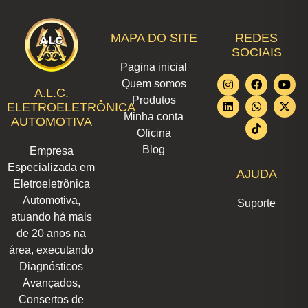
MAPA DO SITE
REDES
SOCIAIS
Pagina inicial
I
L
F
W
T
Y
X
Quem somos
n
i
a
h
i
o
-
A.L.C.
Produtos
s
n
c
a
k
u
t
ELETROELETRÔNICA
t
k
e
t
t
t
w
Minha conta
AUTOMOTIVA
a
e
b
s
o
u
i
Oficina
g
d
o
a
k
b
t
r
i
o
p
e
t
Blog
Empresa
a
n
k
p
e
m
r
Especializada em
AJUDA
Eletroeletrônica
Automotiva,
Suporte
atuando há mais
de 20 anos na
área, executando
Diagnósticos
Avançados,
Consertos de