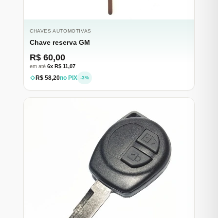
CHAVES AUTOMOTIVAS
Chave reserva GM
R$ 60,00
em até
6x R$ 11,07
R$ 58,20
no PIX
-3%