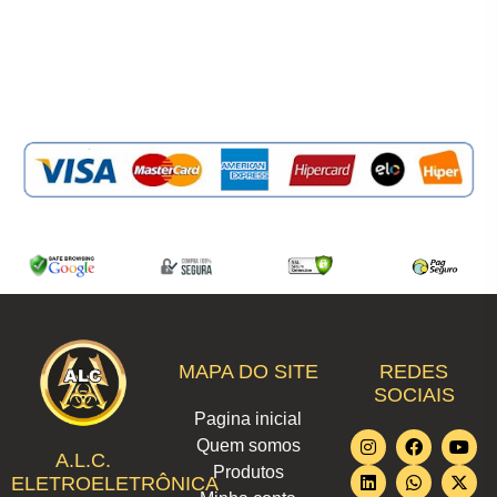
MAPA DO SITE
REDES
SOCIAIS
Pagina inicial
I
L
F
W
T
Y
X
Quem somos
n
i
a
h
i
o
-
A.L.C.
Produtos
s
n
c
a
k
u
t
ELETROELETRÔNICA
t
k
e
t
t
t
w