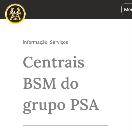
Ir
Me
para
o
conteúdo
Informação
,
Serviços
Centrais
BSM do
grupo PSA