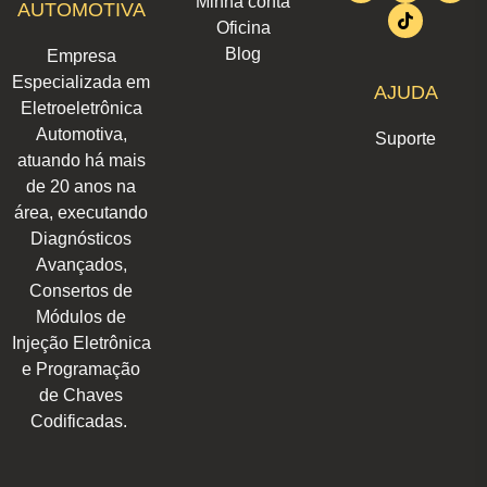
Minha conta
AUTOMOTIVA
a
e
b
s
o
u
i
Oficina
g
d
o
a
k
b
t
r
i
o
p
e
t
Blog
Empresa
a
n
k
p
e
m
r
Especializada em
AJUDA
Eletroeletrônica
Automotiva,
Suporte
atuando há mais
de 20 anos na
área, executando
Diagnósticos
Avançados,
Consertos de
Módulos de
Injeção Eletrônica
e Programação
de Chaves
Codificadas.