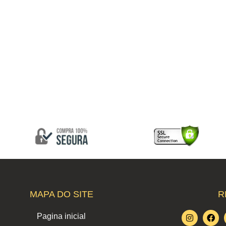
MAPA DO SITE
R
I
F
Pagina inicial
n
a