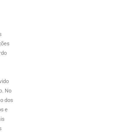
s
ções
rdo
vido
o. No
ão dos
os e
is
s