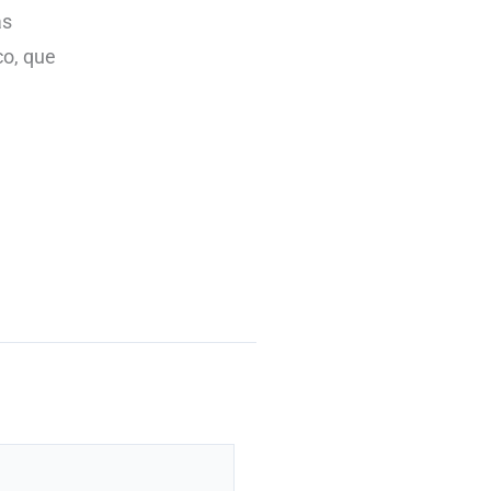
as
co, que