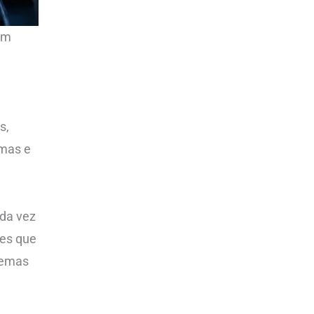
um
s,
emas e
ada vez
tes que
blemas