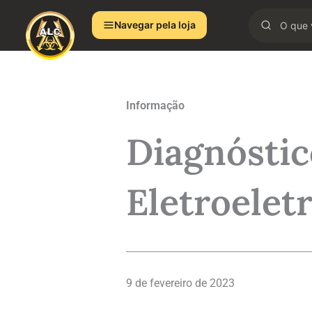
Ir
Navegar pela loja
para
o
conteúdo
Informação
Diagnósti
Eletroelet
9 de fevereiro de 2023