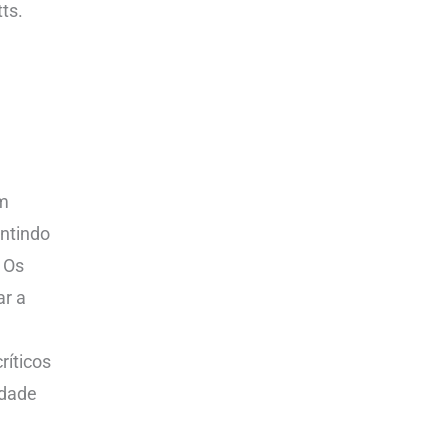
ts.
em
antindo
 Os
ar a
ríticos
idade