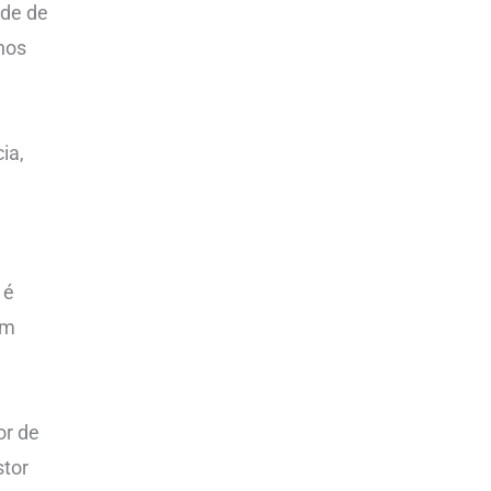
ade de
nos
ia,
 é
em
or de
stor