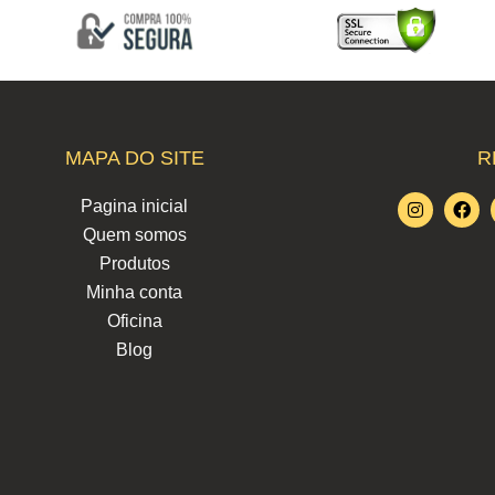
MAPA DO SITE
R
I
F
Pagina inicial
n
a
Quem somos
s
c
t
e
Produtos
a
b
g
o
Minha conta
r
o
Oficina
a
k
m
Blog