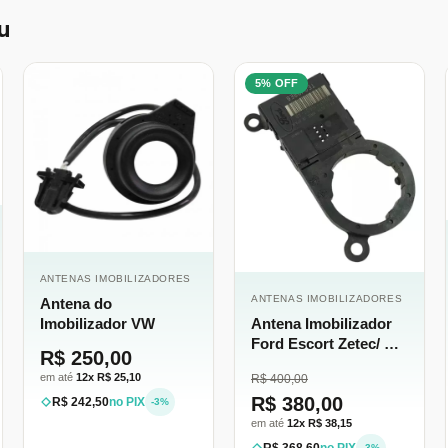
u
5% OFF
ANTENAS IMOBILIZADORES
ANTENAS IMOBILIZADORES
Antena do
Imobilizador VW
Antena Imobilizador
Ford Escort Zetec/ Ka/
R$ 250,00
Courier
em até
12x R$ 25,10
R$ 400,00
R$ 380,00
R$ 242,50
no PIX
-3%
em até
12x R$ 38,15
-3%