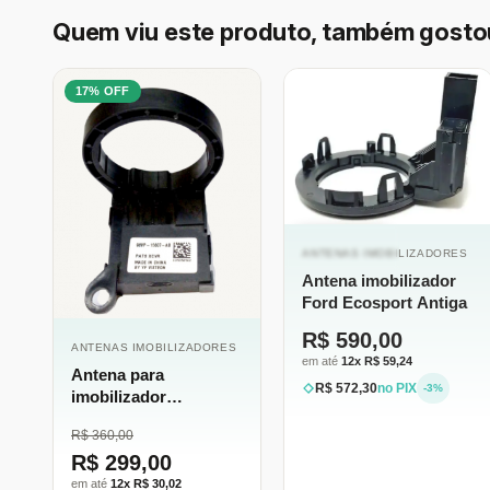
Quem viu este produto, também gosto
17% OFF
ESGOTADO
ANTENAS IMOBILIZADORES
Antena imobilizador
Ford Ecosport Antiga
R$ 590,00
ANTENAS IMOBILIZADORES
em até
12x R$ 59,24
Antena para
R$ 572,30
no PIX
-3%
imobilizador
transceptor Ford
R$ 360,00
R$ 299,00
em até
12x R$ 30,02