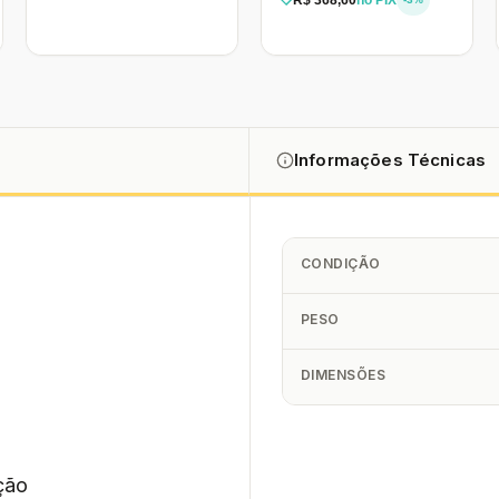
R$ 368,60
no PIX
Informações Técnicas
CONDIÇÃO
PESO
DIMENSÕES
ção