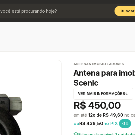
Buscar
ANTENAS IMOBILIZADORES
Antena para imobi
Scenic
VER MAIS INFORMAÇÕES
R$ 450,00
em até
12x de R$ 49,60
no ca
ou
R$ 436,50
no PIX
-3%
Estoque disponível:
1 unidade