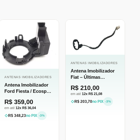
ANTENAS IMOBILIZADORES
Antena Imobilizador
Fiat – Últimas
ANTENAS IMOBILIZADORES
Unidades Revisadas!
Antena Imobilizador
R$ 210,00
[Antena Original]
Ford Fiesta / Ecosport
em até
12x R$ 21,08
– Estoque Limitado!
R$ 359,00
R$ 203,70
no PIX
-3%
em até
12x R$ 36,04
R$ 348,23
no PIX
-3%