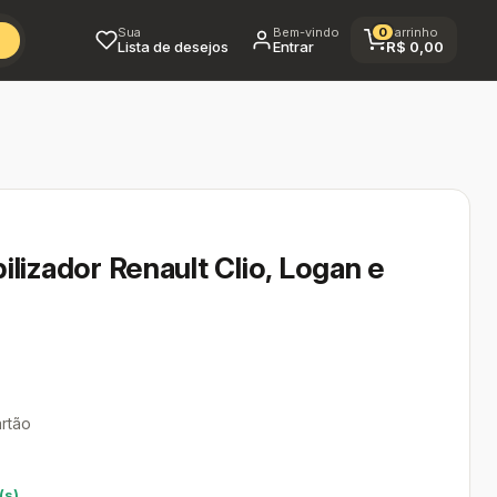
Sua
Bem-vindo
0
Carrinho
Lista de desejos
Entrar
R$
0,00
lizador Renault Clio, Logan e
rtão
(s)