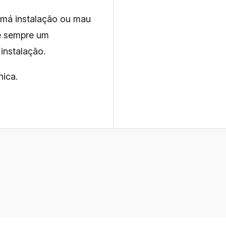
 má instalação ou mau
re sempre um
instalação.
nica.