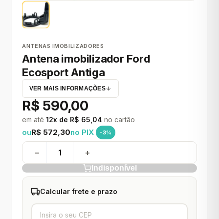
ANTENAS IMOBILIZADORES
Antena imobilizador Ford
Ecosport Antiga
VER MAIS INFORMAÇÕES
R$ 590,00
em até
12x de R$ 65,04
no cartão
ou
R$ 572,30
no PIX
-3%
−
+
Indisponível
Calcular frete e prazo