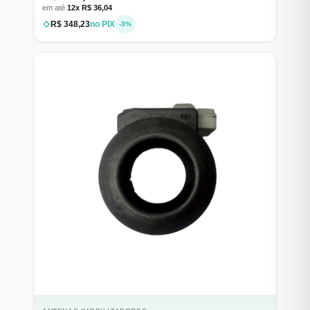
em até
12x R$ 36,04
R$ 348,23
no PIX
-3%