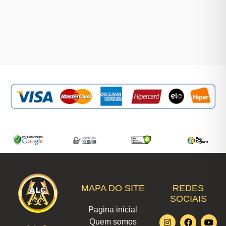
MAPA DO SITE
REDES
SOCIAIS
Pagina inicial
I
L
F
W
T
Y
X
Quem somos
n
i
a
h
i
o
-