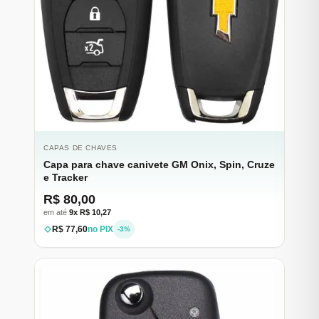
CAPAS DE CHAVES
Capa para chave canivete GM Onix, Spin, Cruze
e Tracker
R$ 80,00
em até
9x R$ 10,27
R$ 77,60
no PIX
-3%