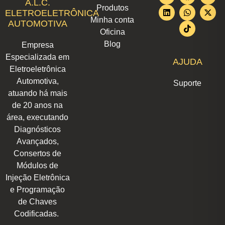
A.L.C.
Produtos
s
n
c
a
k
u
t
ELETROELETRÔNICA
t
k
e
t
t
t
w
Minha conta
AUTOMOTIVA
a
e
b
s
o
u
i
Oficina
g
d
o
a
k
b
t
r
i
o
p
e
t
Blog
Empresa
a
n
k
p
e
m
r
Especializada em
AJUDA
Eletroeletrônica
Automotiva,
Suporte
atuando há mais
de 20 anos na
área, executando
Diagnósticos
Avançados,
Consertos de
Módulos de
Injeção Eletrônica
e Programação
de Chaves
Codificadas.