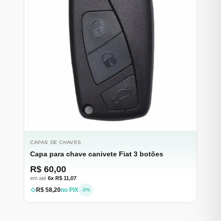
CAPAS DE CHAVES
Capa para chave canivete Fiat 3 botões
R$ 60,00
em até
6x R$ 11,07
R$ 58,20
no PIX
-3%