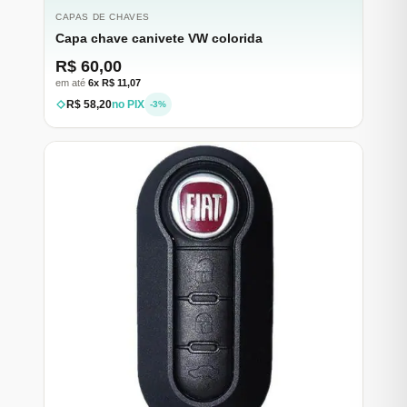
CAPAS DE CHAVES
Capa chave canivete VW colorida
R$ 60,00
em até
6x R$ 11,07
R$ 58,20
no PIX
-3%