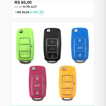
R$ 60,00
em até
6x R$ 11,07
R$ 58,20
no PIX
-3%