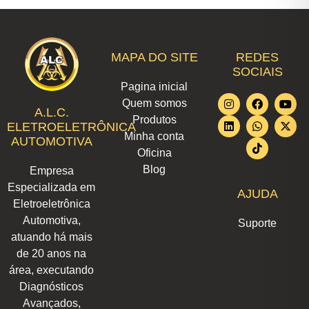
MAPA DO SITE
REDES
SOCIAIS
Pagina inicial
I
L
F
W
T
Y
X
Quem somos
n
i
a
h
i
o
-
A.L.C.
Produtos
s
n
c
a
k
u
t
ELETROELETRÔNICA
t
k
e
t
t
t
w
Minha conta
AUTOMOTIVA
a
e
b
s
o
u
i
Oficina
g
d
o
a
k
b
t
r
i
o
p
e
t
Blog
Empresa
a
n
k
p
e
m
r
Especializada em
AJUDA
Eletroeletrônica
Automotiva,
Suporte
atuando há mais
de 20 anos na
área, executando
Diagnósticos
Avançados,