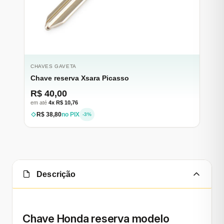
CHAVES GAVETA
Chave reserva Xsara Picasso
R$ 40,00
em até
4x R$ 10,76
R$ 38,80
no PIX
-3%
Descrição
Chave H
onda
reserva modelo