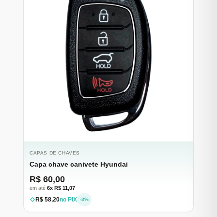
CAPAS DE CHAVES
Capa chave canivete Hyundai
R$ 60,00
em até
6x R$ 11,07
R$ 58,20
no PIX
-3%