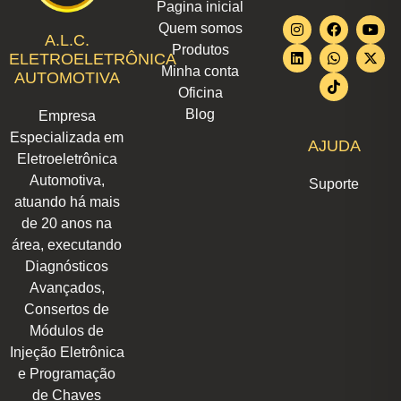
Pagina inicial
I
L
F
W
T
Y
X
Quem somos
n
i
a
h
i
o
-
A.L.C.
Produtos
s
n
c
a
k
u
t
ELETROELETRÔNICA
t
k
e
t
t
t
w
Minha conta
AUTOMOTIVA
a
e
b
s
o
u
i
Oficina
g
d
o
a
k
b
t
r
i
o
p
e
t
Blog
Empresa
a
n
k
p
e
m
r
Especializada em
AJUDA
Eletroeletrônica
Automotiva,
Suporte
atuando há mais
de 20 anos na
área, executando
Diagnósticos
Avançados,
Consertos de
Módulos de
Injeção Eletrônica
e Programação
de Chaves