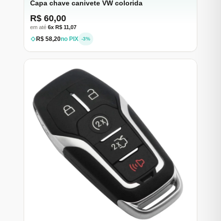
Capa chave canivete VW colorida
R$ 60,00
em até
6x R$ 11,07
R$ 58,20
no PIX
-3%