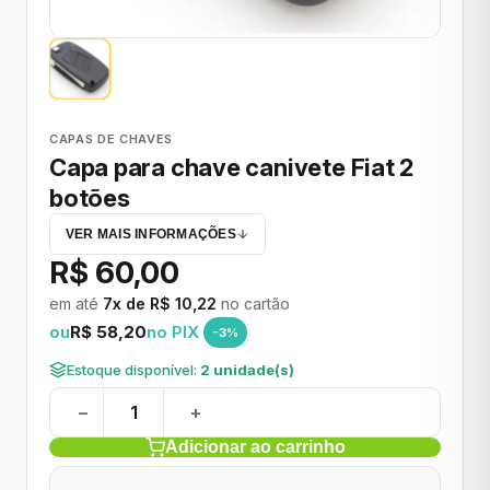
CAPAS DE CHAVES
Capa para chave canivete Fiat 2
botões
VER MAIS INFORMAÇÕES
R$ 60,00
em até
7x de R$ 10,22
no cartão
ou
R$ 58,20
no PIX
-3%
Estoque disponível:
2 unidade(s)
−
+
Adicionar ao carrinho