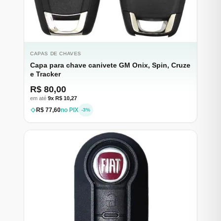
CAPAS DE CHAVES
Capa para chave canivete GM Onix, Spin, Cruze
e Tracker
R$ 80,00
em até
9x R$ 10,27
R$ 77,60
no PIX
-3%