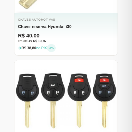
ESGOTADO
CHAVES AUTOMOTIVAS
Chave reserva Hyundai i30
R$ 40,00
em até
4x R$ 10,76
R$ 38,80
no PIX
-3%