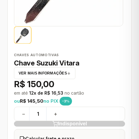
CHAVES AUTOMOTIVAS
Chave Suzuki Vitara
VER MAIS INFORMAÇÕES
R$ 150,00
em até
12x de R$ 16,53
no cartão
ou
R$ 145,50
no PIX
-3%
−
+
Indisponível
Calcular frete e prazo