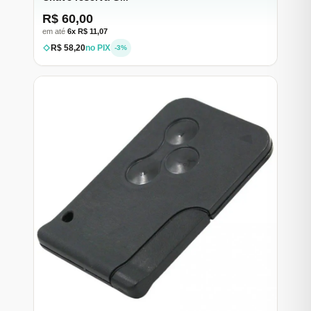
R$ 60,00
em até
6x R$ 11,07
R$ 58,20
no PIX
-3%