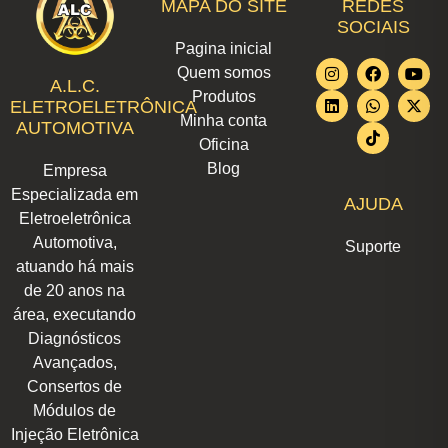
MAPA DO SITE
REDES
SOCIAIS
Pagina inicial
I
L
F
W
T
Y
X
Quem somos
n
i
a
h
i
o
-
A.L.C.
Produtos
s
n
c
a
k
u
t
ELETROELETRÔNICA
t
k
e
t
t
t
w
Minha conta
AUTOMOTIVA
a
e
b
s
o
u
i
Oficina
g
d
o
a
k
b
t
r
i
o
p
e
t
Blog
Empresa
a
n
k
p
e
m
r
Especializada em
AJUDA
Eletroeletrônica
Automotiva,
Suporte
atuando há mais
de 20 anos na
área, executando
Diagnósticos
Avançados,
Consertos de
Módulos de
Injeção Eletrônica