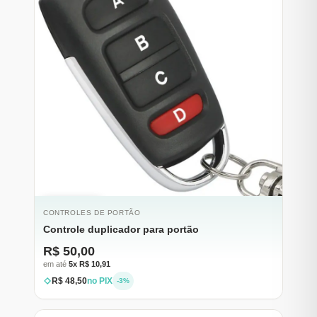
ESGOTADO
CONTROLES DE PORTÃO
Controle duplicador para portão
R$ 50,00
em até
5x R$ 10,91
R$ 48,50
no PIX
-3%