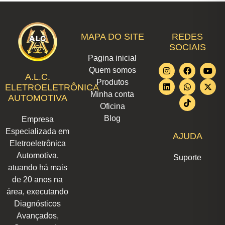
MAPA DO SITE
REDES
SOCIAIS
Pagina inicial
I
L
F
W
T
Y
X
Quem somos
n
i
a
h
i
o
-
A.L.C.
Produtos
s
n
c
a
k
u
t
ELETROELETRÔNICA
t
k
e
t
t
t
w
Minha conta
AUTOMOTIVA
a
e
b
s
o
u
i
Oficina
g
d
o
a
k
b
t
r
i
o
p
e
t
Blog
Empresa
a
n
k
p
e
m
r
Especializada em
AJUDA
Eletroeletrônica
Automotiva,
Suporte
atuando há mais
de 20 anos na
área, executando
Diagnósticos
Avançados,