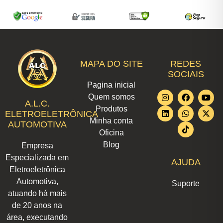
MAPA DO SITE
REDES
SOCIAIS
Pagina inicial
I
L
F
W
T
Y
X
Quem somos
n
i
a
h
i
o
-
A.L.C.
Produtos
s
n
c
a
k
u
t
ELETROELETRÔNICA
t
k
e
t
t
t
w
Minha conta
AUTOMOTIVA
a
e
b
s
o
u
i
Oficina
g
d
o
a
k
b
t
r
i
o
p
e
t
Blog
Empresa
a
n
k
p
e
m
r
Especializada em
AJUDA
Eletroeletrônica
Automotiva,
Suporte
atuando há mais
de 20 anos na
área, executando