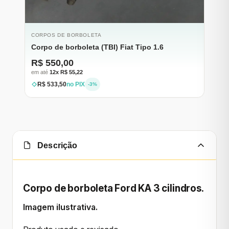
ESGOTADO
CORPOS DE BORBOLETA
Corpo de borboleta (TBI) Fiat Tipo 1.6
R$ 550,00
em até
12x R$ 55,22
R$ 533,50
no PIX
-3%
Descrição
Corpo de borboleta Ford KA 3 cilindros.
Imagem ilustrativa.