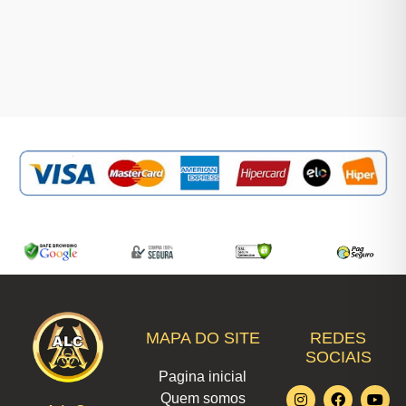
MAPA DO SITE
REDES
SOCIAIS
Pagina inicial
I
L
F
W
T
Y
X
Quem somos
n
i
a
h
i
o
-