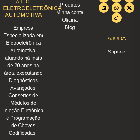
A.L.C.
Produtos
s
n
c
a
k
u
t
ELETROELETRÔNICA
t
k
e
t
t
t
w
Minha conta
AUTOMOTIVA
a
e
b
s
o
u
i
Oficina
g
d
o
a
k
b
t
r
i
o
p
e
t
Blog
Empresa
a
n
k
p
e
m
r
Especializada em
AJUDA
Eletroeletrônica
Automotiva,
Suporte
atuando há mais
de 20 anos na
área, executando
Diagnósticos
Avançados,
Consertos de
Módulos de
Injeção Eletrônica
e Programação
de Chaves
Codificadas.