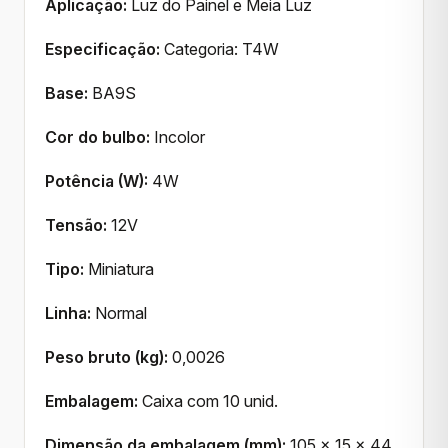
Aplicação:
Luz do Painel e Meia Luz
Especificação:
Categoria: T4W
Base:
BA9S
Cor do bulbo:
Incolor
Potência (W):
4W
Tensão:
12V
Tipo:
Miniatura
Linha:
Normal
Peso bruto (kg):
0,0026
Embalagem:
Caixa com 10 unid.
Dimensão da embalagem (mm):
105 x 15 x 44