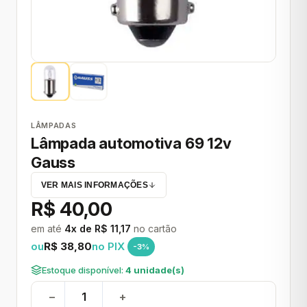
LÂMPADAS
Lâmpada automotiva 69 12v
Gauss
VER MAIS INFORMAÇÕES
R$ 40,00
em até
4x de R$ 11,17
no cartão
ou
R$ 38,80
no PIX
-3%
Estoque disponível:
4 unidade(s)
−
+