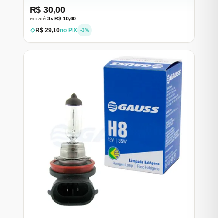
R$ 30,00
em até
3x R$ 10,60
R$ 29,10
no PIX
-3%