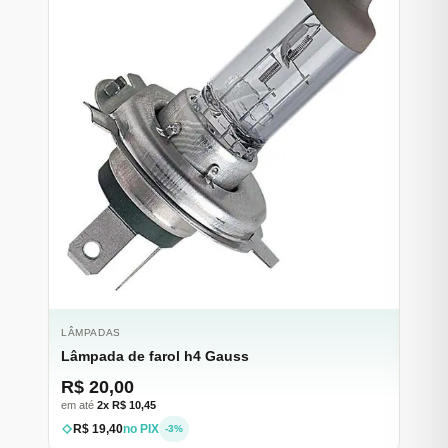
LÂMPADAS
Lâmpada de farol h4 Gauss
R$ 20,00
em até
2x R$ 10,45
R$ 19,40
no PIX
-3%