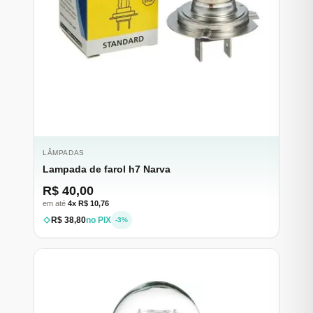
LÂMPADAS
Lampada de farol h7 Narva
R$ 40,00
em até
4x R$ 10,76
R$ 38,80
no PIX
-3%