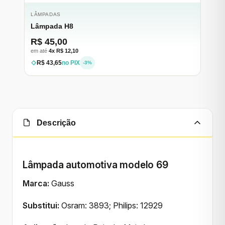
LÂMPADAS
Lâmpada H8
R$ 45,00
em até
4x R$ 12,10
R$ 43,65
no PIX
-3%
Descrição
Lâmpada automotiva modelo 69
Marca:
Gauss
Substitui:
Osram: 3893; Philips: 12929