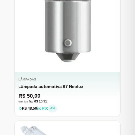
LÂMPADAS
Lâmpada automotiva 67 Neolux
R$ 50,00
em até
5x R$ 10,91
R$ 48,50
no PIX
-3%