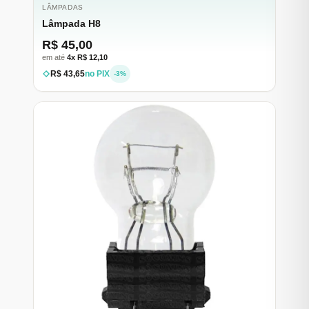
LÂMPADAS
Lâmpada H8
R$ 45,00
em até
4x R$ 12,10
R$ 43,65
no PIX
-3%