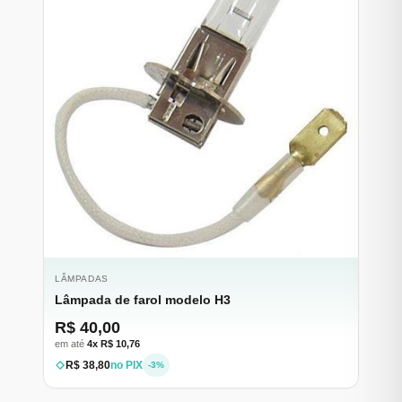
LÂMPADAS
Lâmpada de farol modelo H3
R$ 40,00
em até
4x R$ 10,76
R$ 38,80
no PIX
-3%