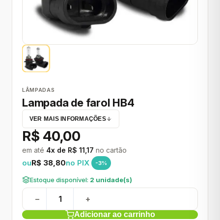
LÂMPADAS
Lampada de farol HB4
VER MAIS INFORMAÇÕES
R$ 40,00
em até
4x de R$ 11,17
no cartão
ou
R$ 38,80
no PIX
-3%
Estoque disponível:
2 unidade(s)
−
+
Adicionar ao carrinho