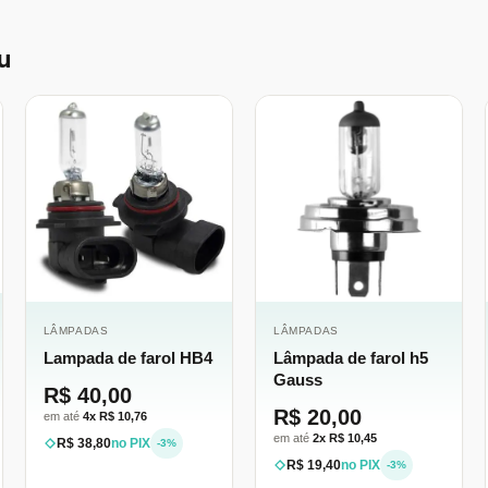
u
LÂMPADAS
LÂMPADAS
Lampada de farol HB4
Lâmpada de farol h5
Gauss
R$ 40,00
R$ 20,00
em até
4x R$ 10,76
em até
2x R$ 10,45
R$ 38,80
no PIX
-3%
R$ 19,40
no PIX
-3%