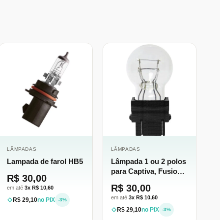
LÂMPADAS
LÂMPADAS
Lampada de farol HB5
Lâmpada 1 ou 2 polos
para Captiva, Fusion,
R$ 30,00
Ranger, TR4 etc...
R$ 30,00
em até
3x R$ 10,60
em até
3x R$ 10,60
R$ 29,10
no PIX
-3%
R$ 29,10
no PIX
-3%