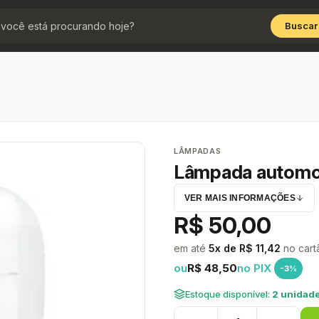
Buscar
LÂMPADAS
Lâmpada automo
VER MAIS INFORMAÇÕES
R$ 50,00
em até
5x de R$ 11,42
no cart
ou
R$ 48,50
no PIX
-3%
Estoque disponível:
2 unidade