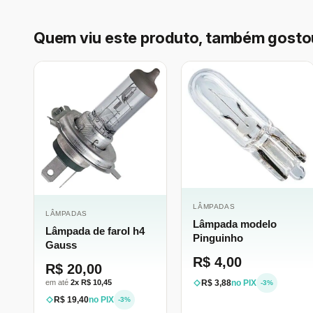
Quem viu este produto, também gosto
LÂMPADAS
LÂMPADAS
Lâmpada modelo
Lâmpada de farol h4
Pinguinho
Gauss
R$ 4,00
R$ 20,00
em até
2x R$ 10,45
R$ 3,88
no PIX
-3%
R$ 19,40
no PIX
-3%