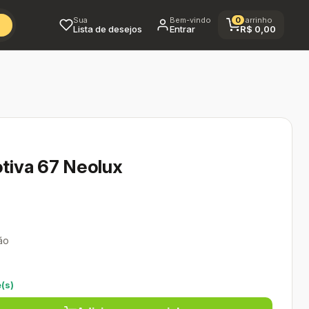
Sua
Bem-vindo
0
Carrinho
Lista de desejos
Entrar
R$
0,00
tiva 67 Neolux
ão
(s)