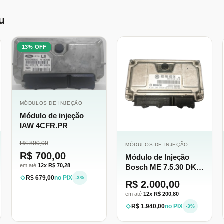
u
13% OFF
MÓDULOS DE INJEÇÃO
Módulo de injeção
IAW 4CFR.PR
R$ 800,00
MÓDULOS DE INJEÇÃO
R$ 700,00
Módulo de Injeção
em até
12x R$ 70,28
Bosch ME 7.5.30 DK -
Revisado e Garantido
R$ 679,00
no PIX
-3%
R$ 2.000,00
em até
12x R$ 200,80
R$ 1.940,00
no PIX
-3%