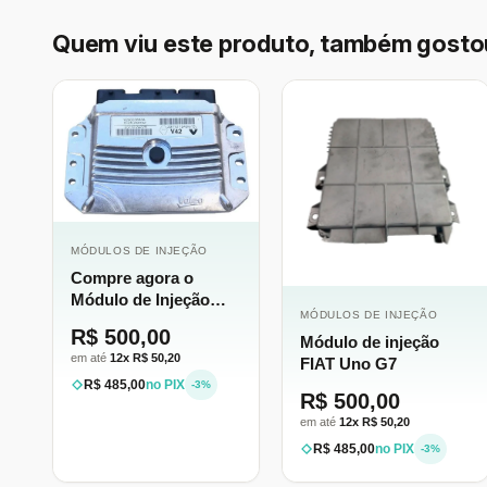
Quem viu este produto, também gosto
MÓDULOS DE INJEÇÃO
Compre agora o
Módulo de Injeção
MÓDULOS DE INJEÇÃO
Valeo V42 [Segurança
R$ 500,00
Módulo de injeção
e Garantia Real]
em até
12x R$ 50,20
FIAT Uno G7
R$ 485,00
no PIX
-3%
R$ 500,00
em até
12x R$ 50,20
R$ 485,00
no PIX
-3%