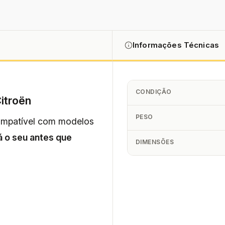
Informações Técnicas
CONDIÇÃO
itroën
PESO
compatível com modelos
á o seu antes que
DIMENSÕES