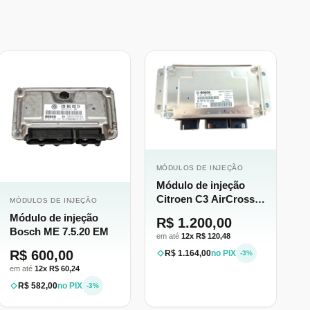
MÓDULOS DE INJEÇÃO
Módulo de injeção
Citroen C3 AirCross
MÓDULOS DE INJEÇÃO
1.6 16v Flex ME7.4.9R
Módulo de injeção
R$ 1.200,00
Bosch ME 7.5.20 EM
em até
12x R$ 120,48
R$ 600,00
R$ 1.164,00
no PIX
-3%
em até
12x R$ 60,24
R$ 582,00
no PIX
-3%