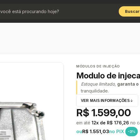
Buscar
MÓDULOS DE INJEÇÃO
Modulo de injeca
Estoque limitado,
garanta o
tranquilidade.
VER MAIS INFORMAÇÕES
R$ 1.599,00
em até
12x de R$ 176,26
no c
ou
R$ 1.551,03
no PIX
-3%