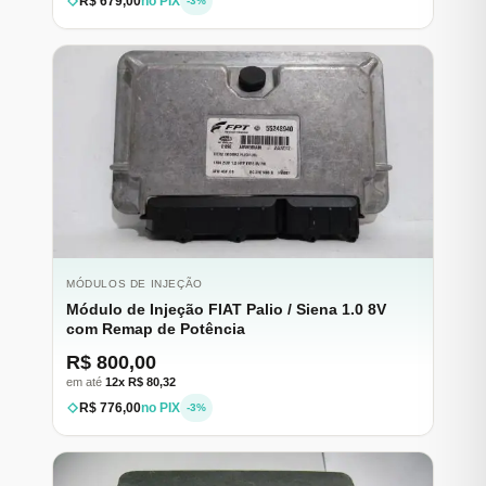
R$ 679,00
no PIX
-3%
MÓDULOS DE INJEÇÃO
Módulo de Injeção FIAT Palio / Siena 1.0 8V
com Remap de Potência
R$ 800,00
em até
12x R$ 80,32
R$ 776,00
no PIX
-3%