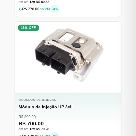
em até
12x R$ 80,32
R$ 776,00
no PIX
-3%
13% OFF
MÓDULOS DE INJEÇÃO
Módulo de Injeção UP 3cil
R$ 800,00
R$ 700,00
em até
12x R$ 70,28