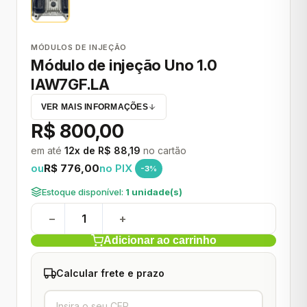
MÓDULOS DE INJEÇÃO
Módulo de injeção Uno 1.0
IAW7GF.LA
VER MAIS INFORMAÇÕES
R$ 800,00
em até
12x de R$ 88,19
no cartão
ou
R$ 776,00
no PIX
-3%
Estoque disponível:
1 unidade(s)
−
+
Adicionar ao carrinho
Calcular frete e prazo