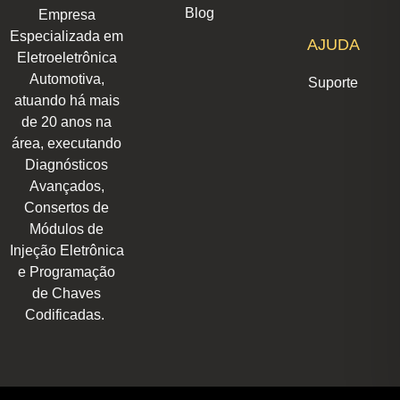
r
i
o
p
e
t
Blog
Empresa
a
n
k
p
e
m
r
Especializada em
AJUDA
Eletroeletrônica
Automotiva,
Suporte
atuando há mais
de 20 anos na
área, executando
Diagnósticos
Avançados,
Consertos de
Módulos de
Injeção Eletrônica
e Programação
de Chaves
Codificadas.