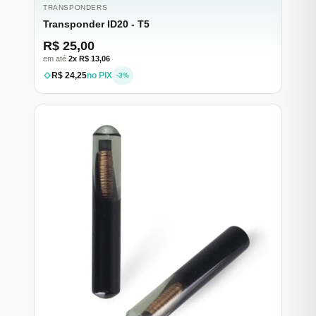
TRANSPONDERS
Transponder ID20 - T5
R$ 25,00
em até
2x R$ 13,06
R$ 24,25
no PIX
-3%