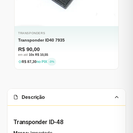
ESGOTADO
TRANSPONDERS
Transponder ID40 7935
R$ 90,00
em até
10x R$ 10,55
R$ 87,30
no PIX
-3%
Descrição
Transponder ID-48
Marca:
Importado