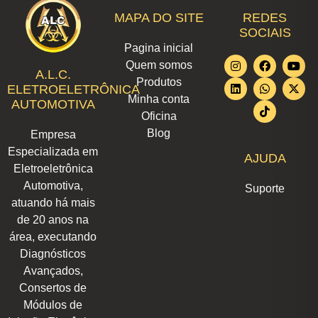
MAPA DO SITE
REDES
SOCIAIS
Pagina inicial
I
L
F
W
T
Y
X
Quem somos
n
i
a
h
i
o
-
A.L.C.
Produtos
s
n
c
a
k
u
t
ELETROELETRÔNICA
t
k
e
t
t
t
w
Minha conta
AUTOMOTIVA
a
e
b
s
o
u
i
Oficina
g
d
o
a
k
b
t
r
i
o
p
e
t
Blog
Empresa
a
n
k
p
e
m
r
Especializada em
AJUDA
Eletroeletrônica
Automotiva,
Suporte
atuando há mais
de 20 anos na
área, executando
Diagnósticos
Avançados,
Consertos de
Módulos de