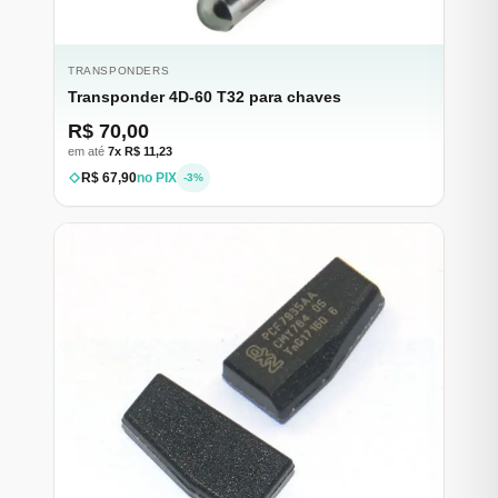
TRANSPONDERS
Transponder 4D-60 T32 para chaves
R$ 70,00
em até
7x R$ 11,23
R$ 67,90
no PIX
-3%