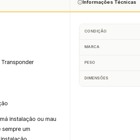
Informações Técnicas
CONDIÇÃO
MARCA
m Transponder
PESO
DIMENSÕES
ção
 má instalação ou mau
re sempre um
instalação.