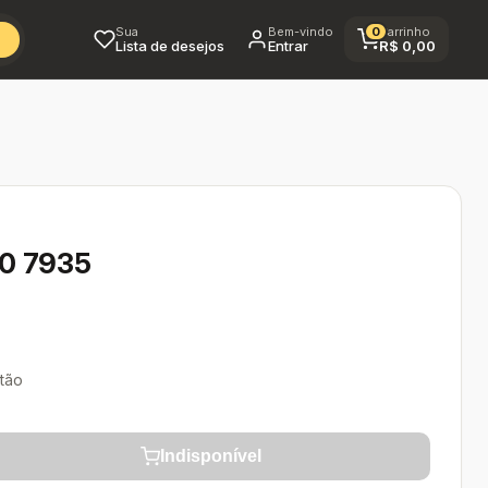
Sua
Bem-vindo
0
Carrinho
Lista de desejos
Entrar
R$
0,00
40 7935
tão
Indisponível