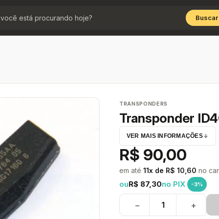
Buscar
TRANSPONDERS
Transponder ID
VER MAIS INFORMAÇÕES
R$ 90,00
em até
11x de R$ 10,60
no car
ou
R$ 87,30
no PIX
-3%
−
+