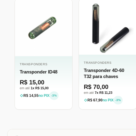
TRANSPONDERS
TRANSPONDERS
Transponder 4D-60
Transponder ID48
T32 para chaves
R$ 15,00
R$ 70,00
em até
1x R$ 15,00
em até
7x R$ 11,23
R$ 14,55
no PIX
-3%
R$ 67,90
no PIX
-3%