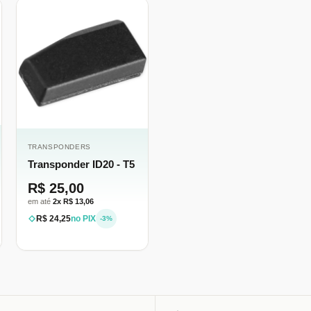
TRANSPONDERS
Transponder ID20 - T5
R$ 25,00
em até
2x R$ 13,06
R$ 24,25
no PIX
-3%