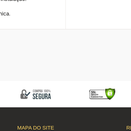
nica.
MAPA DO SITE
R