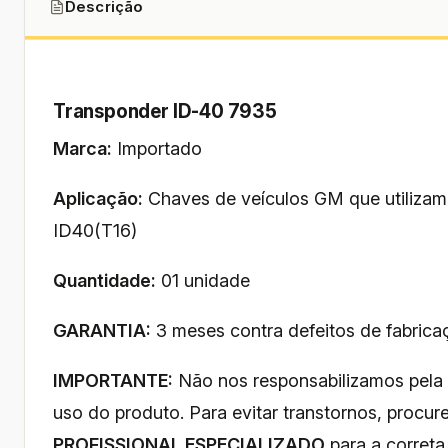
Descrição
Transponder ID-40 7935
Marca:
Importado
Aplicação:
Chaves de veículos GM que utiliza
ID40(T16)
Quantidade:
01 unidade
GARANTIA:
3 meses contra defeitos de fabrica
IMPORTANTE:
Não nos responsabilizamos pela
uso do produto. Para evitar transtornos, procu
PROFISSIONAL ESPECIALIZADO
para a correta 