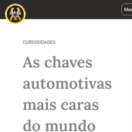
Ir
Me
para
o
conteúdo
CURIOSIDADES
As chaves
automotivas
mais caras
do mundo