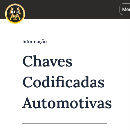
Ir
Me
para
o
conteúdo
Informação
Chaves
Codificadas
Automotivas