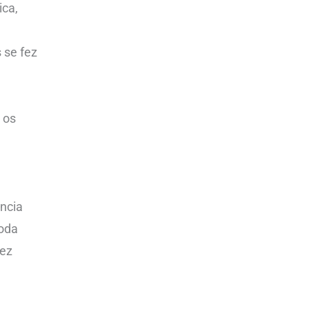
ica,
 se fez
á
 os
ência
toda
vez