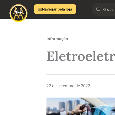
Ir
Navegar pela loja
para
o
conteúdo
Informação
Eletroelet
22 de setembro de 2022