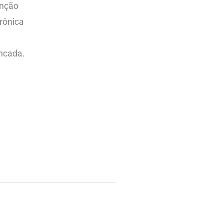
enção
rônica
ancada.