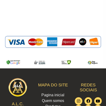
MAPA DO SITE
REDES
SOCIAIS
Pagina inicial
I
L
F
W
T
Y
X
Quem somos
n
i
a
h
i
o
-
A.L.C.