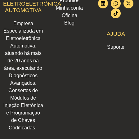
Produtos
s
n
c
a
k
u
t
ELETROELETRÔNICA
t
k
e
t
t
t
w
Minha conta
AUTOMOTIVA
a
e
b
s
o
u
i
Oficina
g
d
o
a
k
b
t
r
i
o
p
e
t
Blog
Empresa
a
n
k
p
e
m
r
Especializada em
AJUDA
Eletroeletrônica
Automotiva,
Suporte
atuando há mais
de 20 anos na
área, executando
Diagnósticos
Avançados,
Consertos de
Módulos de
Injeção Eletrônica
e Programação
de Chaves
Codificadas.