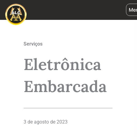
Ir
Me
para
o
conteúdo
Serviços
Eletrônica
Embarcada
3 de agosto de 2023