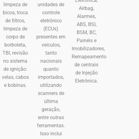
Eletrônica,
limpeza de
unidades de
Airbag,
bicos, troca
controle
Alarmes,
de filtros,
eletrônico
ABS, BSI,
limpeza de
(ECUs)
BSM, BC,
corpo de
presentes em
Painéis e
borboleta,
veículos,
Imobilizadores,
TBI, revisão
tanto
Remapeamento
no sistema
nacionais
de centrais
de ignição:
quanto
de Injeção
velas, cabos
importados,
Eletrônica.
e bobinas.
utilizando
scanners de
última
geração,
entre outras
ferramentas.
Isso inclui