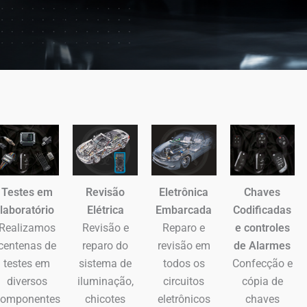
Revisão
Eletrônica
Chaves
Testes em
Elétrica
Embarcada
Codificadas
laboratório
Revisão e
Reparo e
e controles
Realizamos
reparo do
revisão em
de Alarmes
centenas de
sistema de
todos os
Confecção e
testes em
iluminação,
circuitos
cópia de
diversos
chicotes
eletrônicos
chaves
componentes