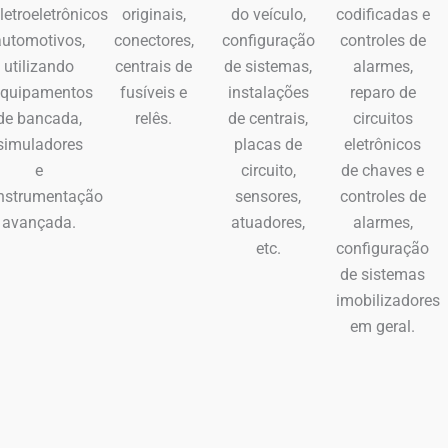
originais,
do veículo,
codificadas e
letroeletrônicos
conectores,
configuração
controles de
automotivos,
centrais de
de sistemas,
alarmes,
utilizando
fusíveis e
instalações
reparo de
equipamentos
relês.
de centrais,
circuitos
de bancada,
placas de
eletrônicos
simuladores
circuito,
de chaves e
e
sensores,
controles de
nstrumentação
atuadores,
alarmes,
avançada.
etc.
configuração
de sistemas
imobilizadores
em geral.