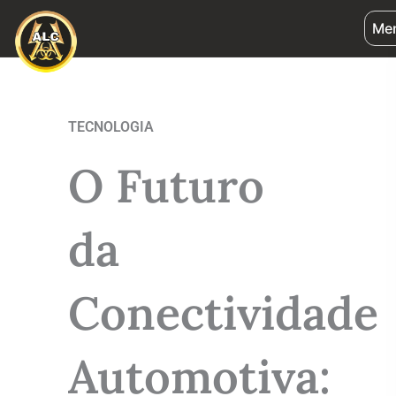
Ir
Me
para
o
conteúdo
TECNOLOGIA
O Futuro
da
Conectividade
Automotiva: