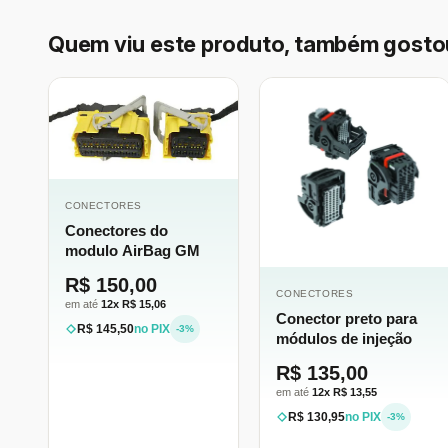
Quem viu este produto, também gosto
CONECTORES
Conectores do
modulo AirBag GM
R$ 150,00
CONECTORES
em até
12x R$ 15,06
Conector preto para
R$ 145,50
no PIX
-3%
módulos de injeção
R$ 135,00
em até
12x R$ 13,55
R$ 130,95
no PIX
-3%