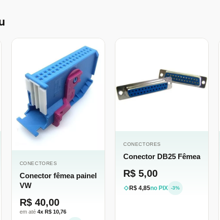
u
CONECTORES
Conector DB25 Fêmea
CONECTORES
R$ 5,00
Conector fêmea painel
VW
R$ 4,85
no PIX
-3%
R$ 40,00
em até
4x R$ 10,76