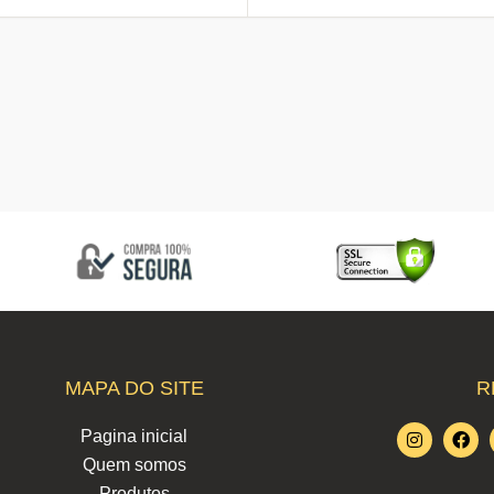
MAPA DO SITE
R
I
F
Pagina inicial
n
a
Quem somos
s
c
t
e
Produtos