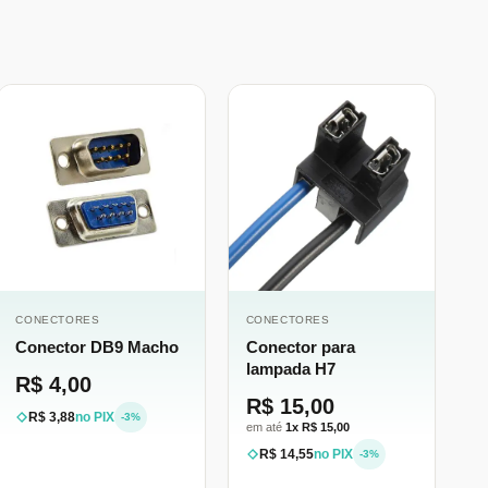
CONECTORES
CONECTORES
Conector DB9 Macho
Conector para
lampada H7
R$ 4,00
R$ 15,00
R$ 3,88
no PIX
-3%
em até
1x R$ 15,00
R$ 14,55
no PIX
-3%