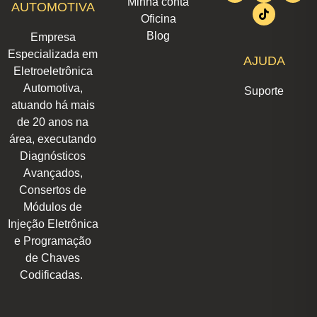
Minha conta
AUTOMOTIVA
a
e
b
s
o
u
i
Oficina
g
d
o
a
k
b
t
r
i
o
p
e
t
Blog
Empresa
a
n
k
p
e
m
r
Especializada em
AJUDA
Eletroeletrônica
Automotiva,
Suporte
atuando há mais
de 20 anos na
área, executando
Diagnósticos
Avançados,
Consertos de
Módulos de
Injeção Eletrônica
e Programação
de Chaves
Codificadas.