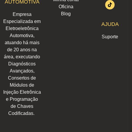
AUTOMOTIVA
a
e
b
s
o
u
i
Oficina
g
d
o
a
k
b
t
r
i
o
p
e
t
Blog
Empresa
a
n
k
p
e
m
r
Especializada em
AJUDA
Eletroeletrônica
Automotiva,
Suporte
atuando há mais
de 20 anos na
área, executando
Diagnósticos
Avançados,
Consertos de
Módulos de
Injeção Eletrônica
e Programação
de Chaves
Codificadas.