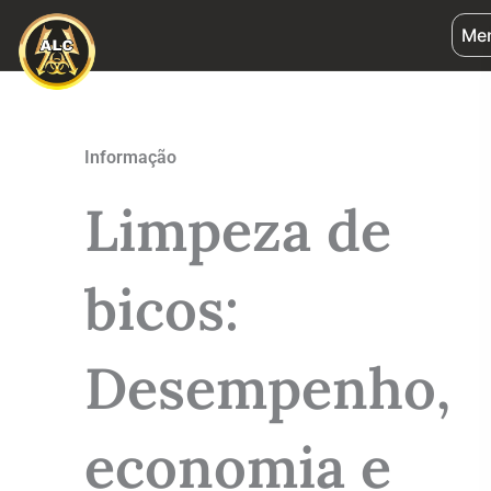
Ir
Me
para
o
conteúdo
Informação
Limpeza de
bicos:
Desempenho,
economia e